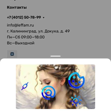
Контакты
+7 (4012) 50-78-99
info@leffam.ru
г. Калининград, ул. Докука, д. 49
Пн—Сб 09:00—18:00
Вс—Выходной
© 2026 LeFFAM — материалы для качественной
мягкой мебели
Получение и обработка персональных данных происходит в
соответствии с Федеральным законом от 27.07.2006 года №152-ФЗ
"О персональных данных", на условиях и для целей, определенных
Политикой конфиденциальности
.
Все права защищены. Использование информации с сайта без
разрешения запрещено. Информация, указанная на сайте, не
является публичной офертой.
ООО "Мебель-Холл" ИНН: 3904613126 ОГРН: 1103925020517