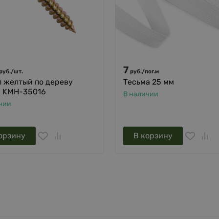
7
руб.
/
шт.
руб.
/
пог.м
 желтый по дереву
Тесьма 25 мм
6 KMH-35016
В наличии
чии
орзину
В корзину