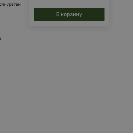
олиуретан
В корзину
я