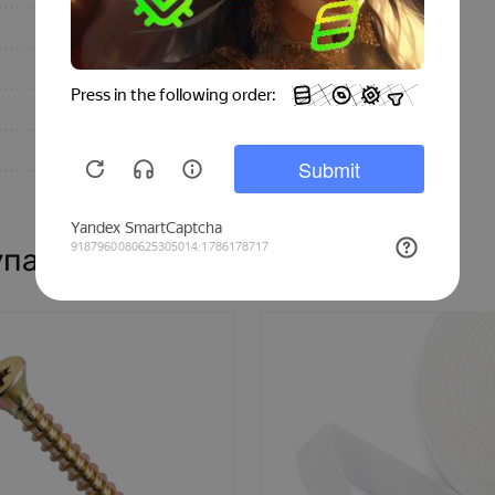
Белый
10
2000
1200
Россия
упают