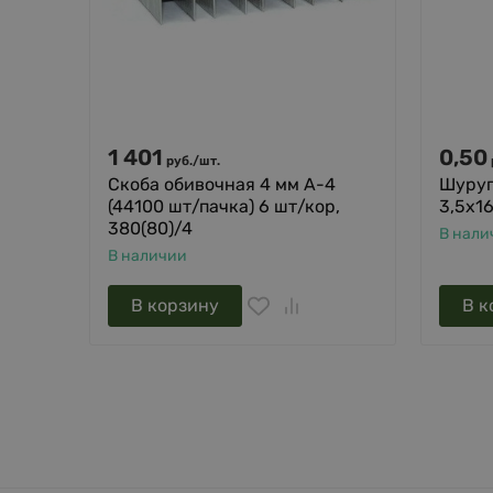
1 401
0,50
руб.
/
шт.
Скоба обивочная 4 мм A-4
Шуруп
(44100 шт/пачка) 6 шт/кор,
3,5х1
380(80)/4
В нали
В наличии
В корзину
В к