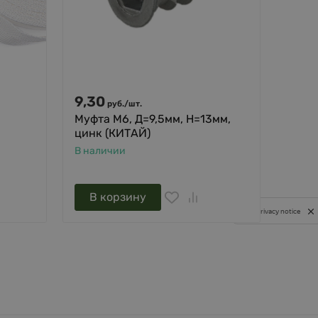
9,30
594
руб.
/
шт.
Муфта М6, Д=9,5мм, Н=13мм,
Шуру
цинк (КИТАЙ)
весо
940 
В наличии
В нал
В корзину
В 
Privacy notice