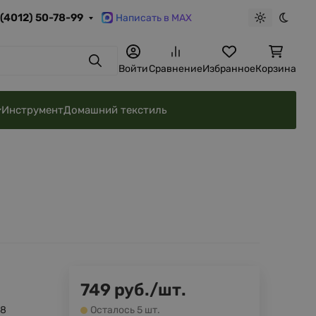
 (4012) 50-78-99
Написать в MAX
Светлая те
Темна
Поиск
Войти
Сравнение
Избранное
Корзина
Инструмент
Домашний текстиль
749
руб.
/
шт.
38
Осталось 5 шт.