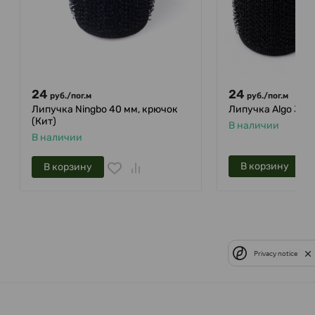
24
24
руб.
/
пог.м
руб.
/
пог.м
Липучка Ningbo 40 мм, крючок
Липучка Algo 38 
(Кит)
В наличии
В наличии
В корзину
В корзину
Privacy notice