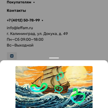
Покупателям
Контакты
+7 (4012) 50-78-99
info@leffam.ru
г. Калининград, ул. Докука, д. 49
Пн—Сб 09:00—18:00
Вс—Выходной
© 2026 LeFFAM — материалы для качественной
мягкой мебели
Получение и обработка персональных данных происходит в
соответствии с Федеральным законом от 27.07.2006 года №152-ФЗ
"О персональных данных", на условиях и для целей, определенных
Политикой конфиденциальности
.
Все права защищены. Использование информации с сайта без
разрешения запрещено. Информация, указанная на сайте, не
является публичной офертой.
ООО "Мебель-Холл" ИНН: 3904613126 ОГРН: 1103925020517