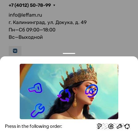
+7 (4012) 50-78-99
info@leffam.ru
г. Калининград, ул. Докука, д. 49
Пн—Сб 09:00—18:00
Вс—Выходной
© 2026 LeFFAM — материалы для качественной
мягкой мебели
Получение и обработка персональных данных происходит в
соответствии с Федеральным законом от 27.07.2006 года №152-ФЗ
"О персональных данных", на условиях и для целей, определенных
Политикой конфиденциальности
.
Все права защищены. Использование информации с сайта без
разрешения запрещено. Информация, указанная на сайте, не
является публичной офертой.
ООО "Мебель-Холл" ИНН: 3904613126 ОГРН: 1103925020517