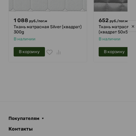
1 088
652
руб.
/
пог.м
руб.
/
пог.м
Ткань матрасная Silver (квадрат)
Ткань матрасная M
Privacy notice
300g
(квадрат 50х50) 
В наличии
В наличии
В корзину
В корзину
Покупателям
Контакты