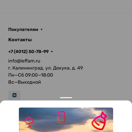
Покупателям
Контакты
+7 (4012) 50-78-99
info@leffam.ru
г. Калининград, ул. Докука, д. 49
Пн—Сб 09:00—18:00
Вс—Выходной
© 2026 LeFFAM — материалы для качественной
мягкой мебели
Получение и обработка персональных данных происходит в