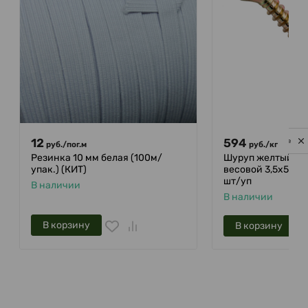
12
594
Privacy notice
руб.
/
пог.м
руб.
/
кг
Резинка 10 мм белая (100м/
Шуруп желтый по
упак.) (КИТ)
весовой 3,5х50 K
шт/уп
В наличии
В наличии
В корзину
В корзину