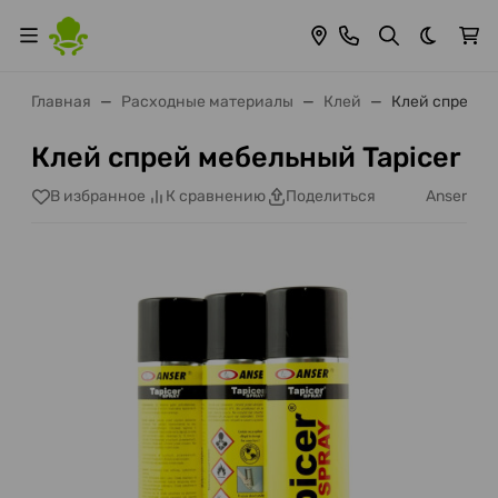
Темная 
Главная
Расходные материалы
Клей
Клей спрей м
Клей спрей мебельный Tapicer
Anser
В избранное
К сравнению
Поделиться