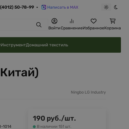
 (4012) 50-78-99
Написать в MAX
Светлая те
Темна
Поиск
Войти
Сравнение
Избранное
Корзина
Инструмент
Домашний текстиль
(Китай)
Ningbo LG Industry
190
руб.
/
шт.
-1014
В наличии 151 шт.