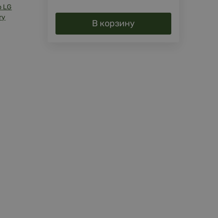
o LG
ry
В корзину
й