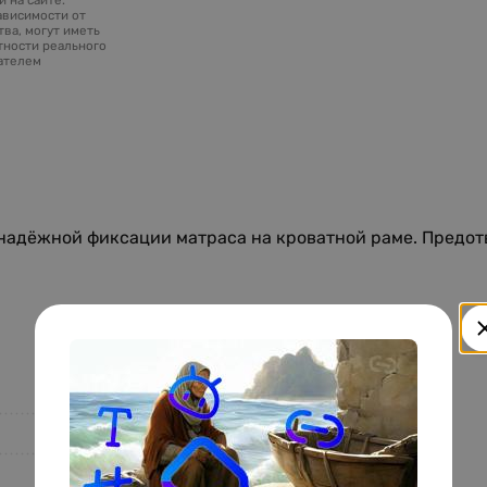
ависимости от
ва, могут иметь
тности реального
зателем
надёжной фиксации матраса на кроватной раме. Предо
FWSZD-1014
Ningbo LG Industry