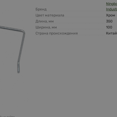
Ningb
Бренд
Indust
Цвет материала
Хром
Длина, мм
350
Ширина, мм
100
Страна происхождения
Кита
 на сайте.