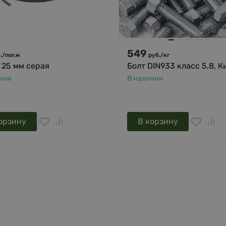
549
.
/
пог.м
руб.
/
кг
 25 мм серая
Болт DIN933 класс 5,8, К
чии
В наличии
орзину
В корзину