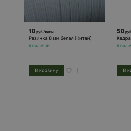
10
50
руб.
/
пог.м
руб
Резинка 8 мм белая (Китай)
Кедра
В наличии
В нали
В корзину
В к