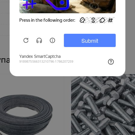
Хром
350
100
Китай
упают