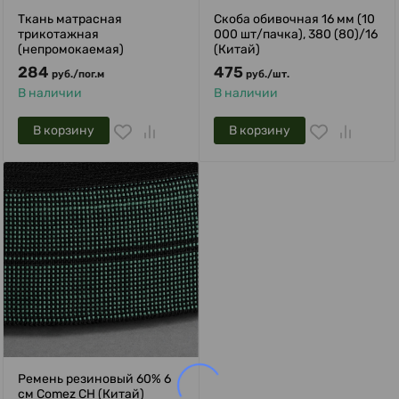
Ткань матрасная
Скоба обивочная 16 мм (10
трикотажная
000 шт/пачка), 380 (80)/16
(непромокаемая)
(Китай)
284
475
руб.
/
пог.м
руб.
/
шт.
В наличии
В наличии
В корзину
В корзину
Ремень резиновый 60% 6
см Comez CH (Китай)