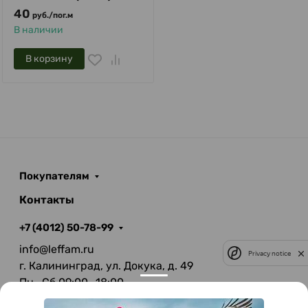
40
руб.
/
пог.м
В наличии
В корзину
Покупателям
Контакты
+7 (4012) 50-78-99
info@leffam.ru
Privacy notice
г. Калининград, ул. Докука, д. 49
Пн—Сб 09:00—18:00
Вс—Выходной