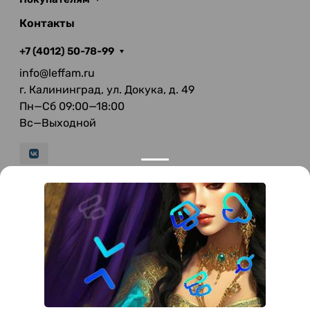
Контакты
+7 (4012) 50-78-99
info@leffam.ru
г. Калининград, ул. Докука, д. 49
Пн—Сб 09:00—18:00
Вс—Выходной
© 2026 LeFFAM — материалы для качественной
мягкой мебели
Получение и обработка персональных данных происходит в
соответствии с Федеральным законом от 27.07.2006 года №152-ФЗ
"О персональных данных", на условиях и для целей, определенных
Политикой конфиденциальности
.
Все права защищены. Использование информации с сайта без
разрешения запрещено. Информация, указанная на сайте, не
является публичной офертой.
ООО "Мебель-Холл" ИНН: 3904613126 ОГРН: 1103925020517