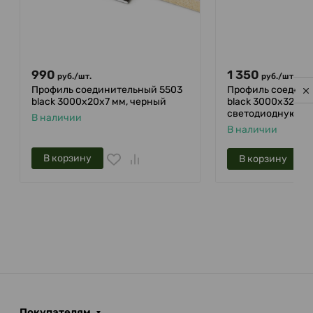
990
1 350
руб.
/
шт.
руб.
/
шт.
Профиль соединительный 5503
Профиль соедини
Privacy notice
black 3000х20х7 мм, черный
black 3000х32х8м
светодиодную ле
В наличии
В наличии
В корзину
В корзину
Покупателям