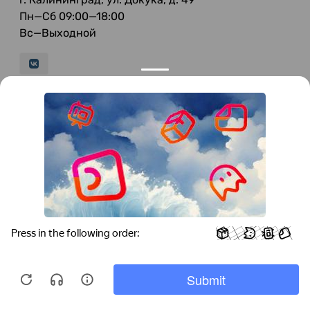
Пн—Сб 09:00—18:00
Вс—Выходной
© 2026 LeFFAM — материалы для качественной
мягкой мебели
Получение и обработка персональных данных происходит в
соответствии с Федеральным законом от 27.07.2006 года №152-ФЗ
"О персональных данных", на условиях и для целей, определенных
Политикой конфиденциальности
.
Все права защищены. Использование информации с сайта без
разрешения запрещено. Информация, указанная на сайте, не
является публичной офертой.
ООО "Мебель-Холл" ИНН: 3904613126 ОГРН: 1103925020517
Мы используем cookies для быстрой и
удобной работы сайта. Продолжая