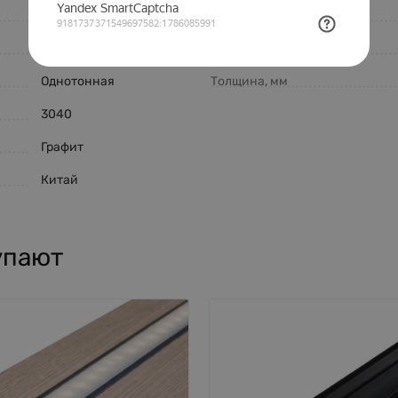
BJX8-3040
Длина, мм
Baijiaxiang
Ширина, мм
Однотонная
Толщина, мм
3040
Графит
Китай
упают