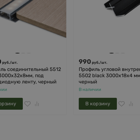
0
990
руб.
/
шт.
руб.
/
шт.
ль соединительный 5512
Профиль угловой внутр
 3000х32х8мм, под
5502 black 3000х18х4 мм
диодную ленту, черный
черный
чии
В наличии
орзину
В корзину