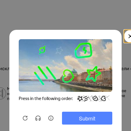
.
исключительно целыми листами. Площадь одной панели
Монтаж на
Стойкость к
Стильное
неровную
влаге и УФ-
решение
поверхность
лучам
Размеры