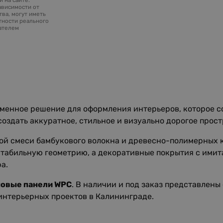
ависимости от
ва, могут иметь
тности реального
зателем
менное решение для оформления интерьеров, которое со
создать аккуратное, стильное и визуально дорогое прост
ой смеси бамбукового волокна и древесно-полимерных 
 стабильную геометрию, а декоративные покрытия с ими
а.
новые панели WPC
. В наличии и под заказ представлены
интерьерных проектов в Калининграде.