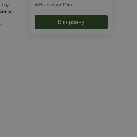
xiang
В наличии 17 шт.
онная
В корзину
т
й