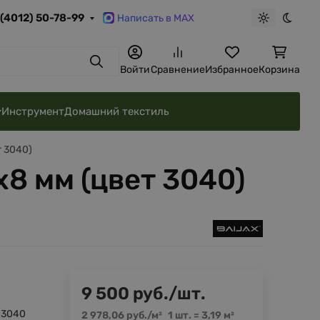
 (4012) 50-78-99
Написать в MAX
Светлая те
Темна
Поиск
Войти
Сравнение
Избранное
Корзина
Инструмент
Домашний текстиль
 3040)
8 мм (цвет 3040)
9 500
руб.
/
шт.
-3040
2 978,06
руб.
/
м²
1 шт.
=
3,19
м²