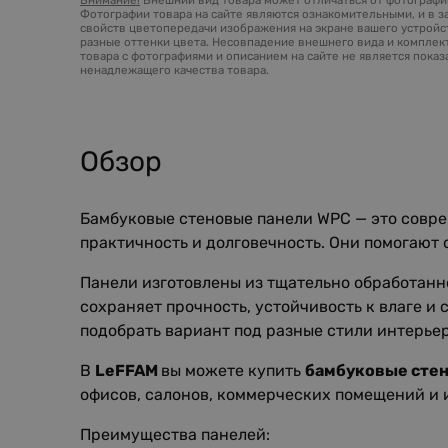
Фотографии товара на сайте являются ознакомительными, и в з
свойств цветопередачи изображения на экране вашего устройст
разные оттенки цвета. Несовпадение внешнего вида и комплек
товара с фотографиями и описанием на сайте не является пока
ненадлежащего качества товара.
Обзор
Бамбуковые стеновые панели WPC — это совре
практичность и долговечность. Они помогают 
Панели изготовлены из тщательно обработанн
сохраняет прочность, устойчивость к влаге и
подобрать вариант под разные стили интерьер
В
LeFFAM
вы можете купить
бамбуковые сте
офисов, салонов, коммерческих помещений и 
Преимущества панелей: