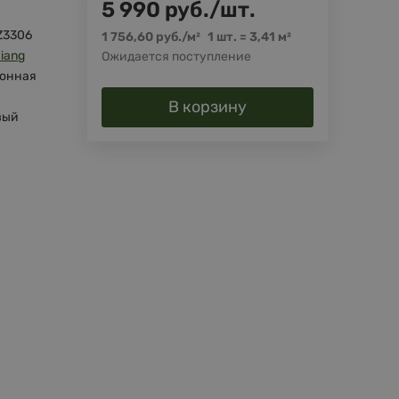
5 990
руб.
/
шт.
Z3306
1 756,60
руб.
/
м²
1 шт.
=
3,41
м²
xiang
Ожидается поступление
онная
В корзину
вый
й