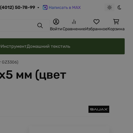
 (4012) 50-78-99
Написать в MAX
Светлая те
Темна
Поиск
Войти
Сравнение
Избранное
Корзина
Инструмент
Домашний текстиль
т GZ3306)
х5 мм (цвет