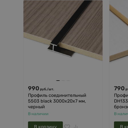
990
790
руб.
/
шт.
р
Профиль соединительный
Профи
5503 black 3000х20х7 мм,
DH133
черный
бронз
В наличии
В нали
В корзину
В к