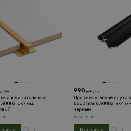
990
уб.
/
шт.
руб.
/
шт.
ль соединительный
Профиль угловой внутр
 3000х10х7 мм,
5502 black 3000х18х4 мм
овый
черный
чии
В наличии
орзину
В корзину