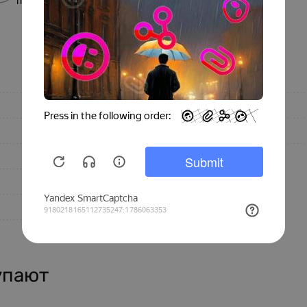
поверхность
лучам
Размеры
BJXGZ3306
Длина, мм
Baijiaxiang
Ширина, мм
Однотонная
Толщина, мм
3306
Бежевый
Китай
упают