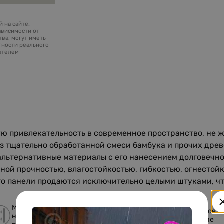
 на сайте.
ависимости от
ва, могут иметь
тности реального
зателем
 привлекательность в современное пространство, не ж
з тщательно обработанной смеси бамбука и прочих дре
 альтернативные материалы с его нанесением долговечн
й прочностью, влагостойкостью, гибкостью, огнестойкос
о панели продаются исключительно целыми штуками, что
Монтаж на
Стойкость к
Стильное
неровную
влаге и УФ-
решение