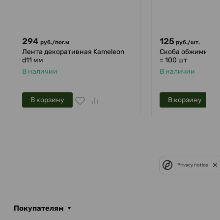
294
125
руб.
/
пог.м
руб.
/
шт.
Лента декоративная Kameleon
Скоба обжимная "s
d11 мм
= 100 шт
В наличии
В наличии
В корзину
В корзину
Privacy notice
Покупателям