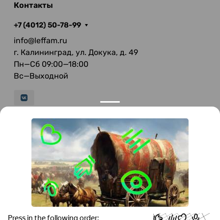
Контакты
+7 (4012) 50-78-99
info@leffam.ru
г. Калининград, ул. Докука, д. 49
Пн—Сб 09:00—18:00
Вс—Выходной
© 2026 LeFFAM — материалы для качественной
мягкой мебели
Получение и обработка персональных данных происходит в
соответствии с Федеральным законом от 27.07.2006 года №152-ФЗ
"О персональных данных", на условиях и для целей, определенных
Политикой конфиденциальности
.
Все права защищены. Использование информации с сайта без
разрешения запрещено. Информация, указанная на сайте, не
является публичной офертой.
ООО "Мебель-Холл" ИНН: 3904613126 ОГРН: 1103925020517