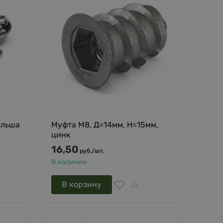
ольша
Муфта М8, Д=14мм, Н=15мм,
цинк
16,50
руб.
/
шт.
В наличии
В корзину