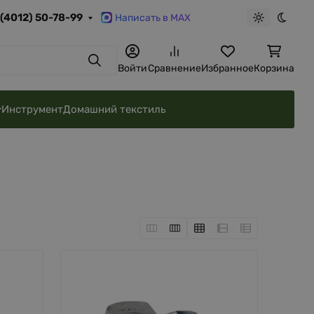
 (4012) 50-78-99
Написать в MAX
Светлая те
Темна
Поиск
Войти
Сравнение
Избранное
Корзина
Инструмент
Домашний текстиль