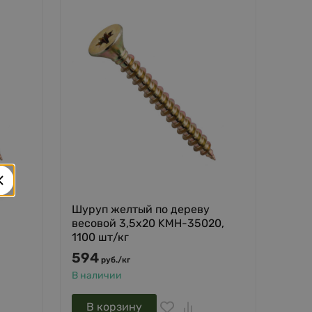
Шуруп желтый по дереву
весовой 3,5х20 KMH-35020,
1100 шт/кг
594
руб.
/
кг
В наличии
В корзину