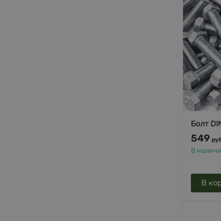
Болт DI
549
руб
В налич
В ко