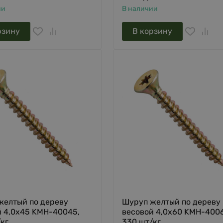
ии
В наличии
рзину
В корзину
желтый по дереву
Шуруп желтый по дереву
й 4,0х45 KMH-40045,
весовой 4,0х60 KMH-400
кг
330 шт/кг