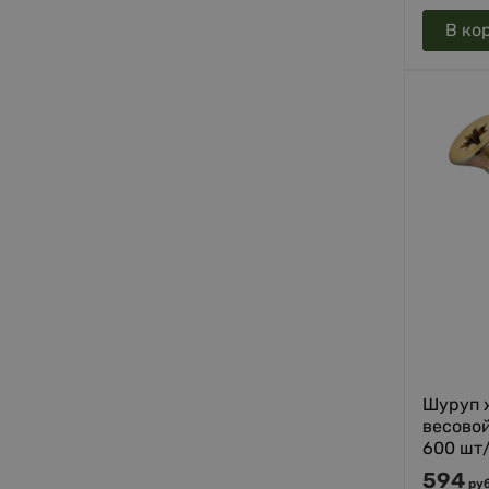
В ко
Шуруп 
весово
600 шт/
594
руб