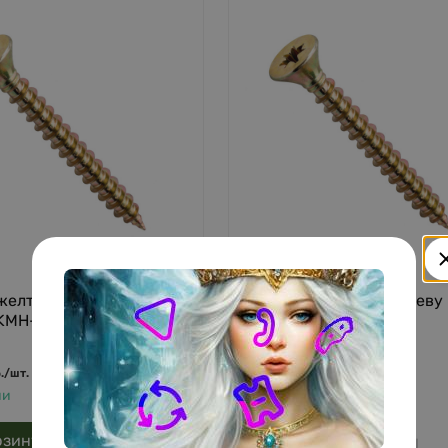
желтый по дереву
Шуруп желтый по дереву
 KMH-50025 (500 шт/
5,0х50 KMH-50050
2,30
руб.
/
шт.
.
/
шт.
В наличии
ии
рзину
В корзину