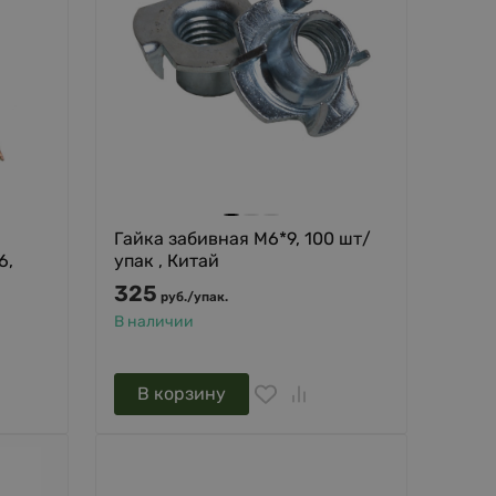
Гайка забивная М6*9, 100 шт/
6,
упак , Китай
325
руб.
/
упак.
В наличии
В корзину