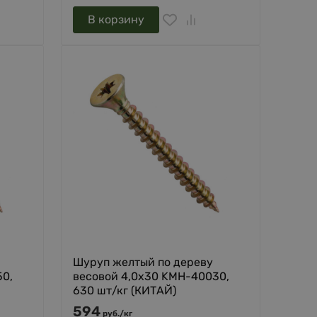
В корзину
Шуруп желтый по дереву
50,
весовой 4,0х30 KMH-40030,
630 шт/кг (КИТАЙ)
594
руб.
/
кг