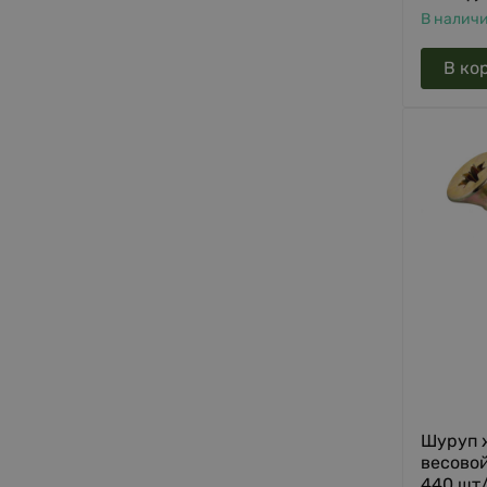
В налич
В ко
Шуруп 
весово
440 шт/