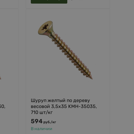
Шуруп желтый по дереву
30,
весовой 3,5х35 KMH-35035,
710 шт/кг
594
руб.
/
кг
В наличии