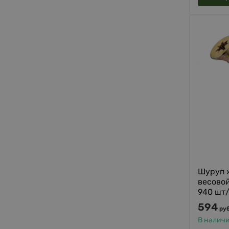
Шуруп 
весово
940 шт/
594
руб
В налич