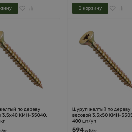
рзину
В корзину
желтый по дереву
Шуруп желтый по дереву
й 3,5х40 KMH-35040,
весовой 3,5х50 KMH-350
кг
400 шт/уп
594
.
/
кг
руб.
/
кг