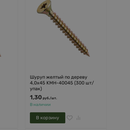
Шуруп желтый по дереву
4,0х45 KMH-40045 (300 шт/
упак)
1,30
руб.
/
шт.
В наличии
В корзину