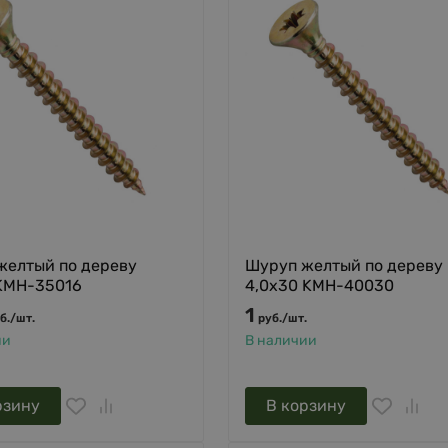
желтый по дереву
Шуруп желтый по дереву
 KMH-35016
4,0х30 KMH-40030
1
б.
/
шт.
руб.
/
шт.
ии
В наличии
рзину
В корзину