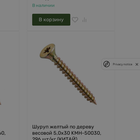
В наличии
В корзину
Privacy notice
Шуруп желтый по дереву
60,
весовой 5,0х30 KMH-50030,
296 шт/кг (КИТАЙ)