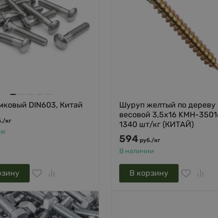
мковый DIN603, Китай
Шуруп желтый по дереву
весовой 3,5х16 KMH-3501
.
/
кг
1340 шт/кг (КИТАЙ)
ии
594
руб.
/
кг
В наличии
рзину
В корзину