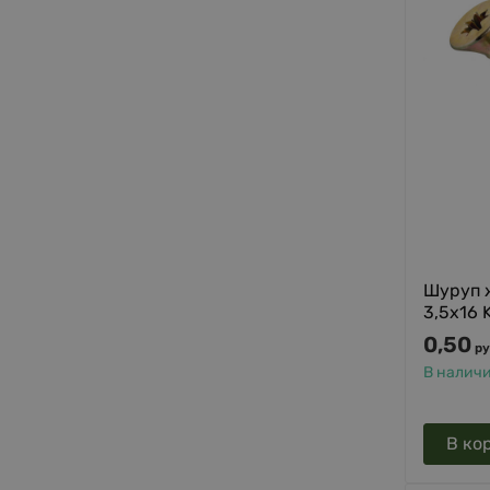
Шуруп 
3,5х16
0,50
ру
В налич
В ко