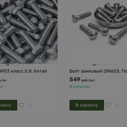
N933 класс 5,8, Китай
Болт замковый DIN603, П
549
.
/
кг
руб.
/
шт.
ии
В наличии
рзину
В корзину