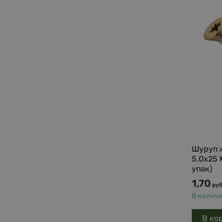
Шуруп 
5,0х25
упак)
1,70
руб
В налич
В ко