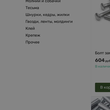
Молнии и собачки
Тесьма
Шнурки, кедры, жилки
Гвозди, ленты, молдинги
Клей
Крепеж
Прочее
Болт за
604
руб
В налич
В ко