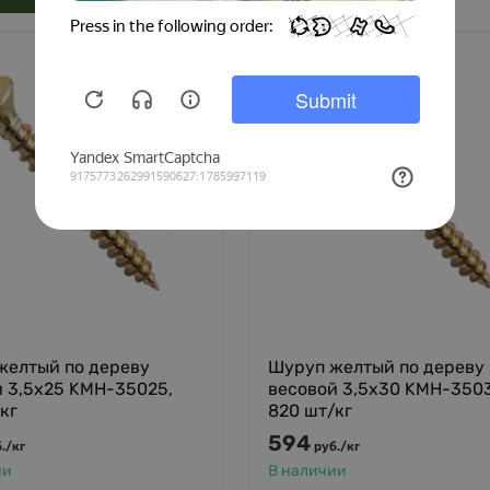
желтый по дереву
Шуруп желтый по дереву
й 3,5х25 KMH-35025,
весовой 3,5х30 KMH-350
кг
820 шт/кг
594
.
/
кг
руб.
/
кг
ии
В наличии