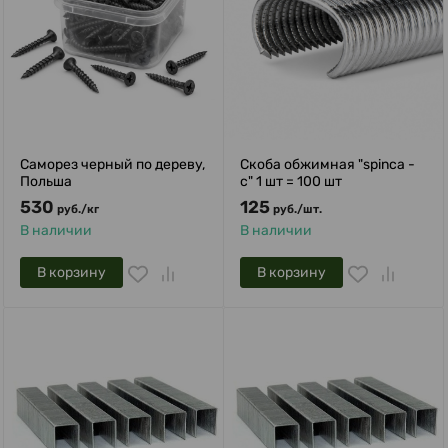
Саморез черный по дереву,
Скоба обжимная "spinca -
Польша
с" 1 шт = 100 шт
530
125
руб.
/
кг
руб.
/
шт.
В наличии
В наличии
В корзину
В корзину