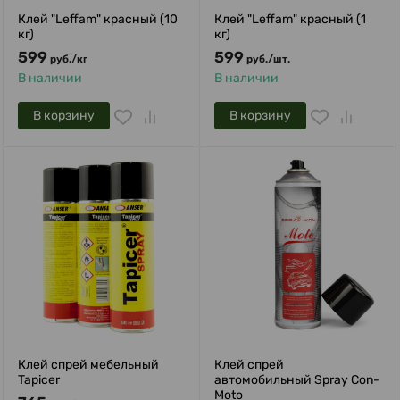
Клей "Leffam" красный (10
Клей "Leffam" красный (1
кг)
кг)
599
599
руб.
/
кг
руб.
/
шт.
В наличии
В наличии
В корзину
В корзину
Клей спрей мебельный
Клей cпрей
Tapicer
автомобильный Spray Con-
Moto