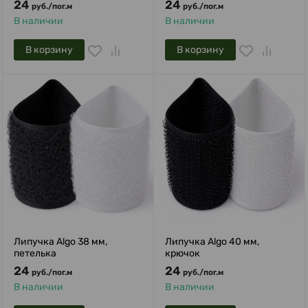
24
24
руб.
/
пог.м
руб.
/
пог.м
В наличии
В наличии
В корзину
В корзину
Липучка Algo 38 мм,
Липучка Algo 40 мм,
петелька
крючок
24
24
руб.
/
пог.м
руб.
/
пог.м
В наличии
В наличии