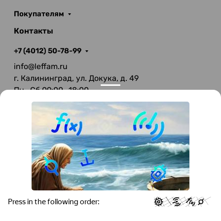
Покупателям
Контакты
+7 (4012) 50-78-99
info@leffam.ru
г. Калининград, ул. Докука, д. 49
Пн—Сб 09:00—18:00
Вс—Выходной
© 2026 LeFFAM — материалы для качественной
мягкой мебели
Получение и обработка персональных данных происходит в
соответствии с Федеральным законом от 27.07.2006 года №152-ФЗ
"О персональных данных", на условиях и для целей, определенных
Политикой конфиденциальности
.
Все права защищены. Использование информации с сайта без
разрешения запрещено. Информация, указанная на сайте, не