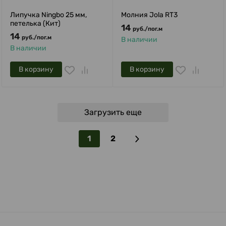
Липучка Ningbo 25 мм,
Молния Jola RT3
петелька (Кит)
14
руб.
/
пог.м
14
руб.
/
пог.м
В наличии
В наличии
В корзину
В корзину
Загрузить еще
1
2