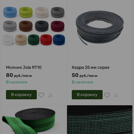
Молния Jola RT10
Кедра 25 мм серая
80
50
руб.
/
пог.м
руб.
/
пог.м
В наличии
В наличии
В корзину
В корзину