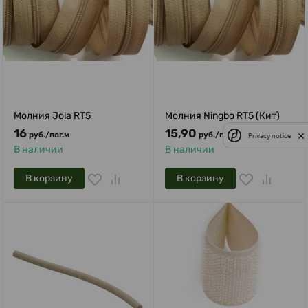
Молния Jola RT5
Молния Ningbo RT5 (Кит)
16
15,90
руб.
/
пог.м
руб.
/
пог.м
Privacy notice
В наличии
В наличии
В корзину
В корзину