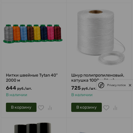
Нитки швейные Tytan 40"
Шнур полипропиленовый,
2000 м
катушка 1000 м (Кит)
Privacy notice
644
725
руб.
/
шт.
руб.
/
шт.
В наличии
В наличии
В корзину
В корзину