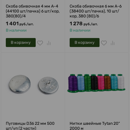
Скоба обивочная 4 мм A-4
Скоба обивочная 6 мм A-6
(44100 шт/пачка) 6 шт/кор,
(38400 шт/пачка), 10 шт/
380(80)/4
кор, 380 (80)/6
1 401
1 278
руб.
/
шт.
руб.
/
шт.
В наличии
В наличии
В корзину
В корзину
Пуговицы D36 22 мм 500
Нитки швейные Tytan 20"
шт/уп (2 части)
2000 м