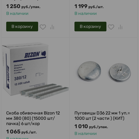
1 250
1 199
руб.
/
упак.
руб.
/
шт.
В наличии
В наличии
В корзину
В корзину
Скоба обивочная Bizon 12
Пуговицы D36 22 мм 1 уп.=
мм 380 (80) (15000 шт/
1000 шт (2 части ) (КИТ)
пачка) 6 шт/кор
1 010
руб.
/
упак.
1 065
руб.
/
шт.
В наличии
В наличии