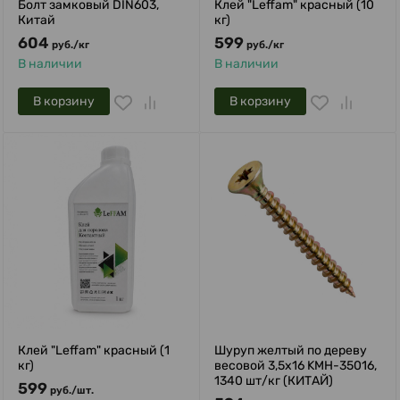
Болт замковый DIN603,
Клей "Leffam" красный (10
Китай
кг)
604
599
руб.
/
кг
руб.
/
кг
В наличии
В наличии
В корзину
В корзину
Клей "Leffam" красный (1
Шуруп желтый по дереву
кг)
весовой 3,5х16 KMH-35016,
1340 шт/кг (КИТАЙ)
599
руб.
/
шт.