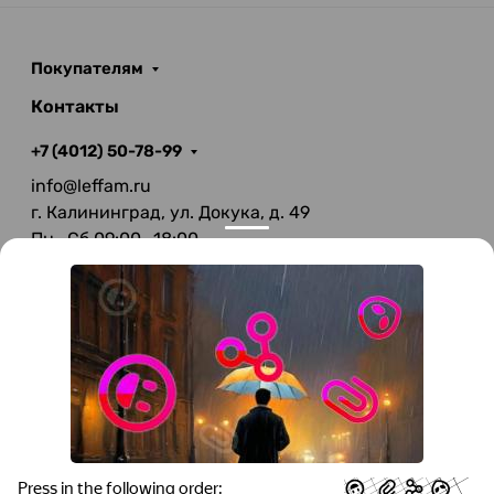
Покупателям
Контакты
+7 (4012) 50-78-99
info@leffam.ru
г. Калининград, ул. Докука, д. 49
Пн—Сб 09:00—18:00
Вс—Выходной
© 2026 LeFFAM — материалы для качественной
мягкой мебели
Получение и обработка персональных данных происходит в
соответствии с Федеральным законом от 27.07.2006 года №152-ФЗ
"О персональных данных", на условиях и для целей, определенных
Политикой конфиденциальности
.