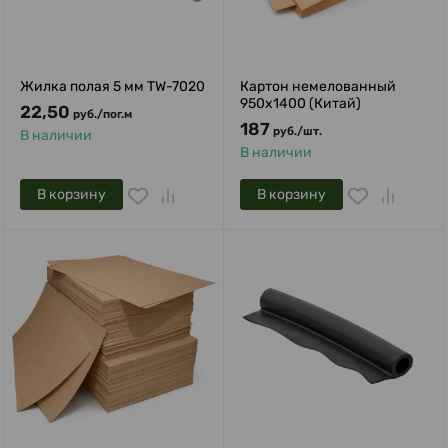
Жилка полая 5 мм TW-7020
Картон немелованный
950x1400 (Китай)
22,50
руб.
/
пог.м
187
руб.
/
шт.
В наличии
В наличии
В корзину
В корзину