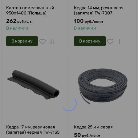
Картон немелованный
Кедра 14 мм, резиновая
950x1400 (Польша)
(запятая) TW-7007
262
100
руб.
/
шт.
руб.
/
пог.м
В наличии
В наличии
В корзину
В корзину
Кедра 17 мм, резиновая
Кедра 25 мм серая
(запятая) черная TW-7135
50
руб.
/
пог.м