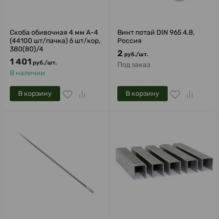
Скоба обивочная 4 мм A-4
Винт потай DIN 965 4,8,
(44100 шт/пачка) 6 шт/кор,
Россия
380(80)/4
2
руб.
/
шт.
1 401
руб.
/
шт.
Под заказ
В наличии
В корзину
В корзину