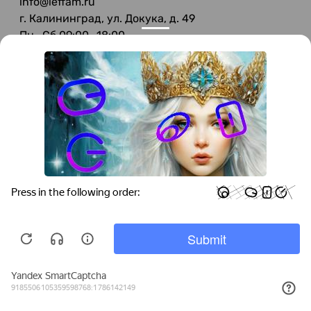
info@leffam.ru
г. Калининград, ул. Докука, д. 49
Пн—Сб 09:00—18:00
Вс—Выходной
© 2026 LeFFAM — материалы для качественной
мягкой мебели
Получение и обработка персональных данных происходит в
соответствии с Федеральным законом от 27.07.2006 года №152-ФЗ
"О персональных данных", на условиях и для целей, определенных
Политикой конфиденциальности
.
Все права защищены. Использование информации с сайта без
разрешения запрещено. Информация, указанная на сайте, не
является публичной офертой.
ООО "Мебель-Холл" ИНН: 3904613126 ОГРН: 1103925020517
Мы используем cookies для быстрой и
удобной работы сайта. Продолжая
пользоваться сайтом, вы принимаете
условия
обработки персональных данных
.
Главная
Корзина
Избранное
Поиск
Каталог