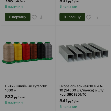
765
801
руб.
/
шт.
руб.
/
шт.
В наличии
В наличии
В корзину
В корзину
Нитки швейные Tytan 10"
Скоба обивочная 10 мм A-
1000 м
10 (24000 шт/пачка) 6 шт/
кор, 380 (80)/10
832
руб.
/
шт.
841
руб.
/
шт.
В наличии
В наличии