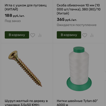
Игла с ушком для пуговиц
Скоба обивочная 10 мм (10
(КИТАЙ)
000 шт/пачка), 380 (80)/10
(Китай)
188
руб.
/
шт.
365
руб.
/
шт.
Под заказ
Ожидается поступление
В корзину
В корзину
Privacy notice
Шуруп желтый по дереву в
Нитки швейные Tytan 60"
упаковке 3,5х50 KMH-
6000 м