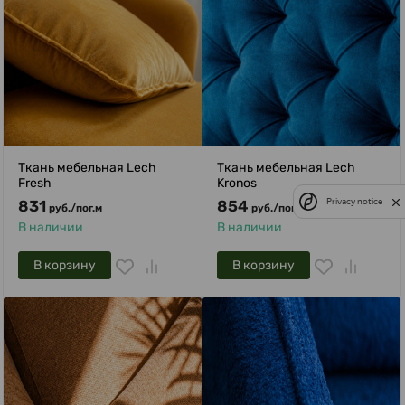
Ткань мебельная Lech
Ткань мебельная Lech
Fresh
Kronos
Privacy notice
831
854
руб.
/
пог.м
руб.
/
пог.м
В наличии
В наличии
В корзину
В корзину