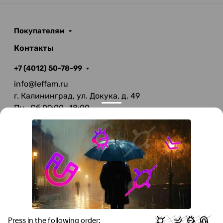
Покупателям
Контакты
+7 (4012) 50-78-99
info@leffam.ru
г. Калининград, ул. Докука, д. 49
Пн—Сб 09:00—18:00
Вс—Выходной
© 2026 LeFFAM — материалы для качественной
мягкой мебели
Получение и обработка персональных данных происходит в
соответствии с Федеральным законом от 27.07.2006 года №152-ФЗ
"О персональных данных", на условиях и для целей, определенных
Политикой конфиденциальности
.