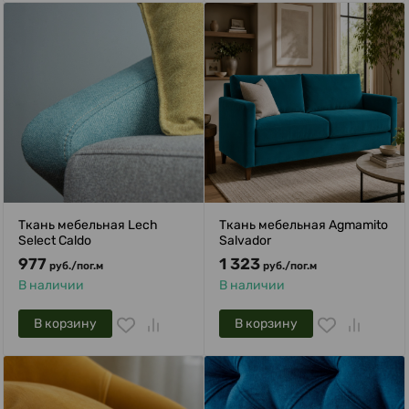
Ткань мебельная Lech
Ткань мебельная Agmamito
Select Caldo
Salvador
977
1 323
руб.
/
пог.м
руб.
/
пог.м
В наличии
В наличии
В корзину
В корзину