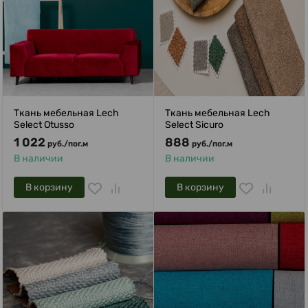
Ткань мебельная Lech
Ткань мебельная Lech
Select Otusso
Select Sicuro
1 022
888
руб.
/
пог.м
руб.
/
пог.м
В наличии
В наличии
В корзину
В корзину