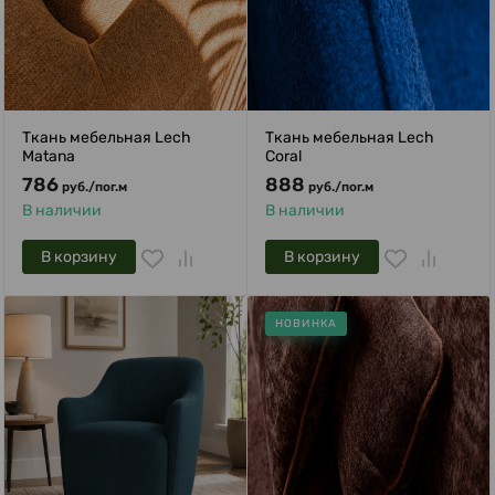
Ткань мебельная Lech
Ткань мебельная Lech
Matana
Coral
786
888
руб.
/
пог.м
руб.
/
пог.м
В наличии
В наличии
В корзину
В корзину
НОВИНКА