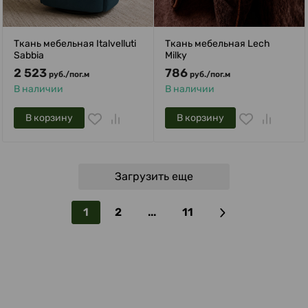
Ткань мебельная Italvelluti
Ткань мебельная Lech
Sabbia
Milky
2 523
786
руб.
/
пог.м
руб.
/
пог.м
В наличии
В наличии
В корзину
В корзину
Загрузить еще
1
2
...
11