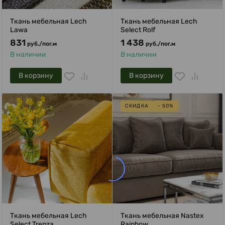
Ткань мебельная Lech
Ткань мебельная Lech
Lawa
Select Rolf
831
1 438
руб.
/
пог.м
руб.
/
пог.м
В наличии
В наличии
В корзину
В корзину
СКИДКА
- 50%
Ткань мебельная Lech
Ткань мебельная Nastex
Select Trenza
Rainbow