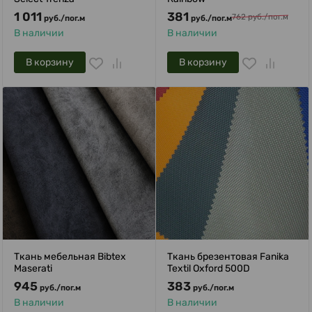
1 011
381
762
руб.
/
пог.м
руб.
/
пог.м
руб.
/
пог.м
В наличии
В наличии
В корзину
В корзину
Ткань мебельная Bibtex
Ткань брезентовая Fanika
Maserati
Textil Oxford 500D
945
383
руб.
/
пог.м
руб.
/
пог.м
В наличии
В наличии