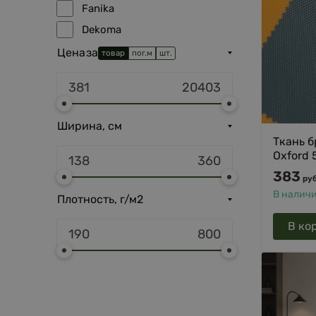
Fanika
Dekoma
Italvelluti
Цена
за
товар
пог.м
шт.
Fargotex
Ширина, см
Ткань б
Oxford
383
руб
В налич
Плотность, г/м2
В ко