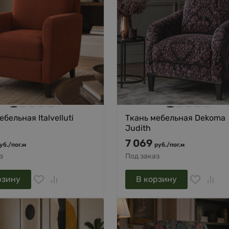
бельная Italvelluti
Ткань мебельная Dekoma
Judith
7 069
уб.
/
пог.м
руб.
/
пог.м
з
Под заказ
рзину
В корзину