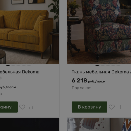
мебельная Dekoma
Ткань мебельная Dekoma A
o
6 218
руб.
/
пог.м
руб.
/
пог.м
Под заказ
з
рзину
В корзину