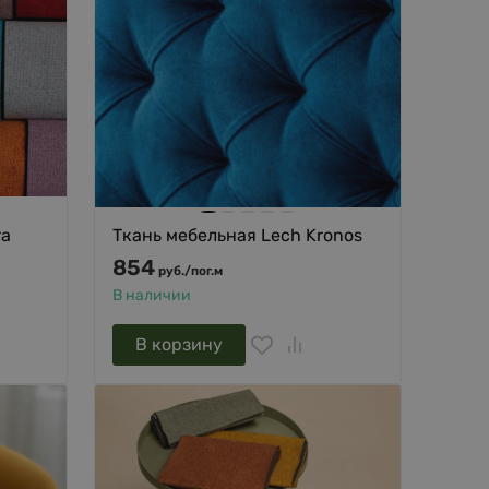
ra
Ткань мебельная Lech Kronos
854
руб.
/
пог.м
В наличии
В корзину