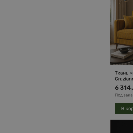
Ткань 
Grazian
6 314
Под зака
В ко