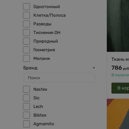
Оранжевый
Однотонный
Желтый
Клетка/Полоса
Зеленый
Разводы
Синий
Тиснение DH
Голубой
Природный
Графит
Геометрия
Сиреневый
Меланж
Ткань м
Бордовый
786
3D
Бренд
руб
Бирюзовый
В налич
Гусиная лапка
Золото
Гобелен
В ко
Медь
Nastex
Sic
Lech
Bibtex
Agmamito