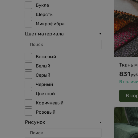
Букле
Шерсть
Микрофибра
Вельвет
Цвет материала
Жаккард
Брезентовая ткань
Бежевый
Микророгожка
Ткань м
Белый
Нубук
831
Серый
руб
Искусственный мех
В налич
Черный
Плюш
Цветной
В ко
Натуральная замша
Коричневый
Искусственная замша
Розовый
Красный
Рисунок
Фиолетовый