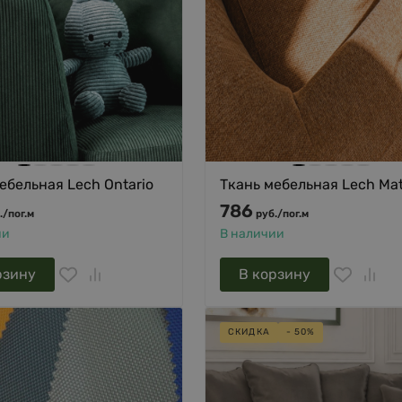
ебельная Lech Ontario
Ткань мебельная Lech Ma
786
.
/
пог.м
руб.
/
пог.м
ии
В наличии
рзину
В корзину
СКИДКА
- 50%