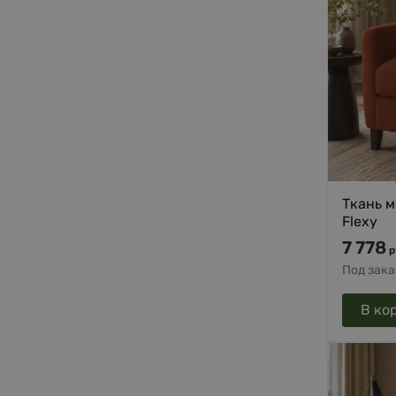
Ткань ме
Flexy
7 778
р
Под зака
В ко