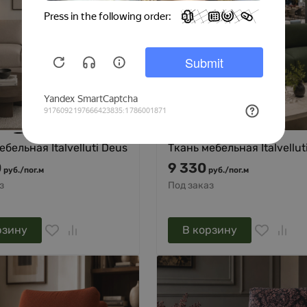
ебельная Italvelluti Deus
Ткань мебельная Italvellut
0
9 330
руб.
/
пог.м
руб.
/
пог.м
з
Под заказ
рзину
В корзину