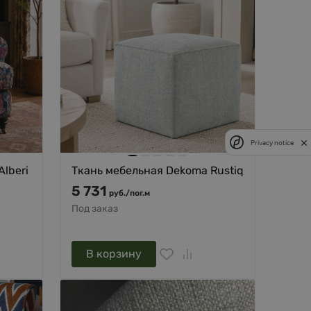
Privacy notice
lberi
Ткань мебельная Dekoma Rustiq
5 731
руб.
/
пог.м
Под заказ
В корзину