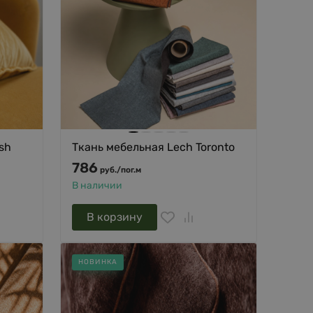
sh
Ткань мебельная Lech Toronto
786
руб.
/
пог.м
В наличии
В корзину
НОВИНКА