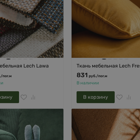
ебельная Lech Lawa
Ткань мебельная Lech Fre
831
.
/
пог.м
руб.
/
пог.м
ии
В наличии
рзину
В корзину