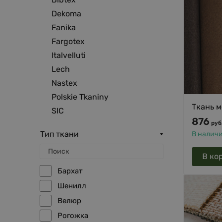
Dekoma
Fanika
Fargotex
Italvelluti
Lech
Nastex
Polskie Tkaniny
Ткань 
SIC
876
руб
Тип ткани
В налич
В ко
Бархат
Шенилл
Велюр
Рогожка