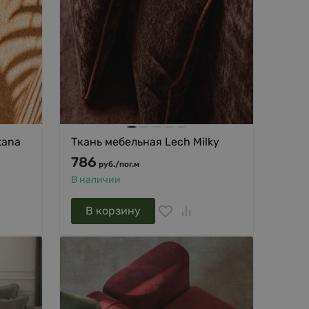
tana
Ткань мебельная Lech Milky
786
руб.
/
пог.м
В наличии
В корзину