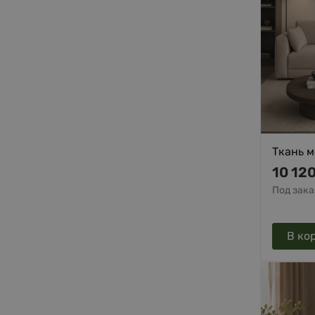
Ткань м
10 12
Под зака
В ко