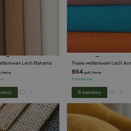
мебельная Lech Bahama
Ткань мебельная Lech Au
854
.
/
пог.м
руб.
/
пог.м
ии
В наличии
рзину
В корзину