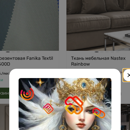
резентовая Fanika Textil
Ткань мебельная Nastex
 500D
Rainbow
381
762
руб.
/
пог.м
.
/
пог.м
руб.
/
пог.м
ии
В наличии
рзину
В корзину