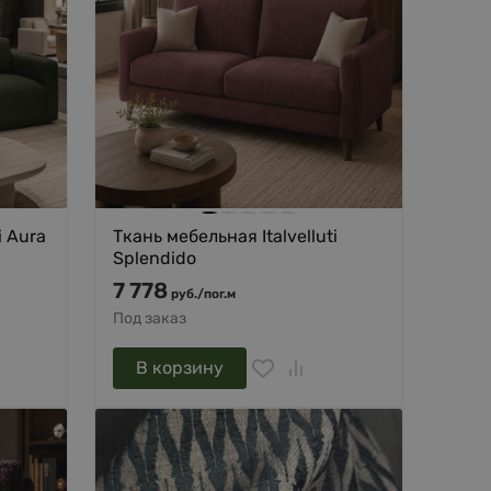
i Aura
Ткань мебельная Italvelluti
Splendido
7 778
руб.
/
пог.м
Под заказ
В корзину