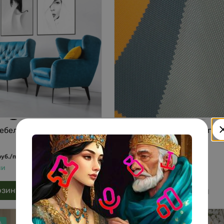
мебельная Agmamito
Ткань брезентовая Fanika 
Oxford 500D
383
руб.
/
пог.м
руб.
/
пог.м
ии
В наличии
рзину
В корзину
А