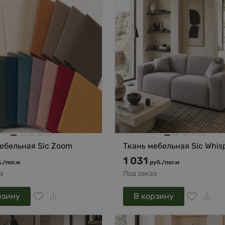
ебельная Sic Zoom
Ткань мебельная Sic Whis
1 031
.
/
пог.м
руб.
/
пог.м
з
Под заказ
рзину
В корзину