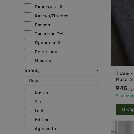
Оранжевый
Однотонный
Желтый
Клетка/Полоса
Зеленый
Разводы
Синий
Тиснение DH
Голубой
Природный
Графит
Геометрия
Сиреневый
Меланж
Бордовый
3D
Бренд
Ткань м
Бирюзовый
Гусиная лапка
Maserat
Золото
945
Гобелен
руб
Медь
Nastex
В налич
Sic
В ко
Lech
Bibtex
Agmamito