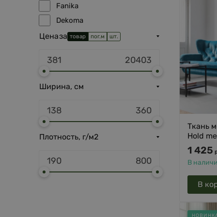
Fanika
Dekoma
Italvelluti
Цена
за
товар
пог.м
шт.
Fargotex
Ширина, см
Ткань 
Hold me
Плотность, г/м2
1 425
В налич
В ко
НОВИНК