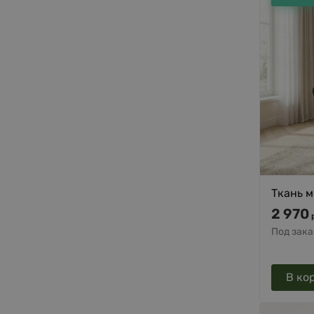
Ткань м
2 970
Под зака
В ко