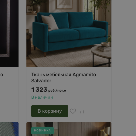
to
Ткань мебельная Agmamito
Salvador
1 323
руб.
/
пог.м
В наличии
В корзину
НОВИНКА