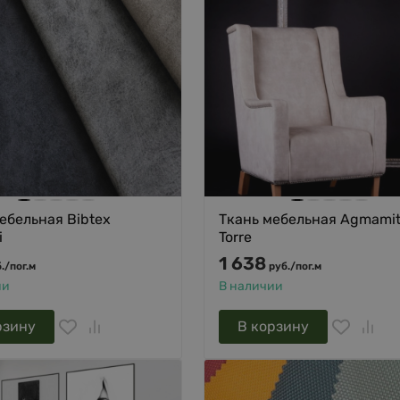
ебельная Bibtex
Ткань мебельная Agmami
i
Torre
1 638
.
/
пог.м
руб.
/
пог.м
ии
В наличии
рзину
В корзину