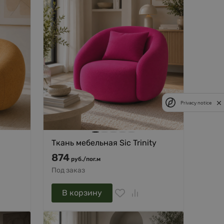
Privacy notice
Ткань мебельная Sic Trinity
874
руб.
/
пог.м
Под заказ
В корзину