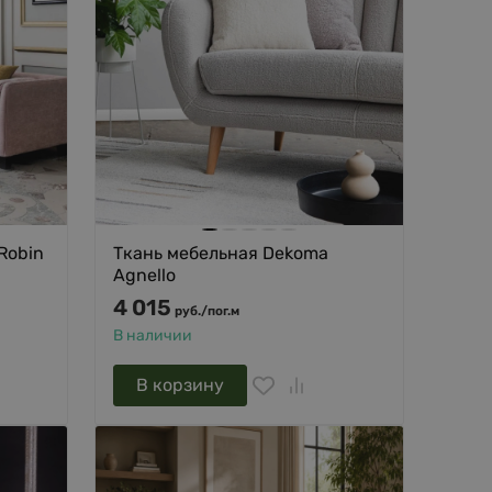
Robin
Ткань мебельная Dekoma
Agnello
4 015
руб.
/
пог.м
В наличии
В корзину