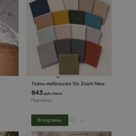
Ткань мебельная Sic Zoom New
843
руб.
/
пог.м
Под заказ
В корзину