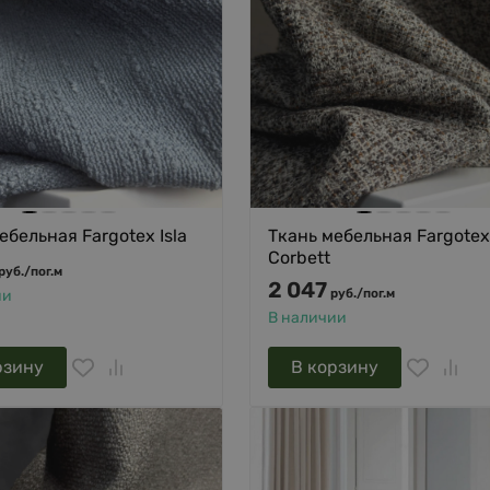
ебельная Fargotex Isla
Ткань мебельная Fargotex
Corbett
руб.
/
пог.м
2 047
руб.
/
пог.м
ии
В наличии
рзину
В корзину