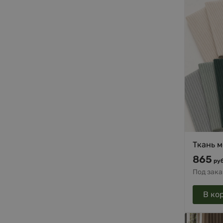
Ткань м
865
руб
Под зака
В ко