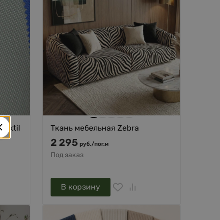
Textil
Ткань мебельная Zebra
2 295
руб.
/
пог.м
Под заказ
В корзину