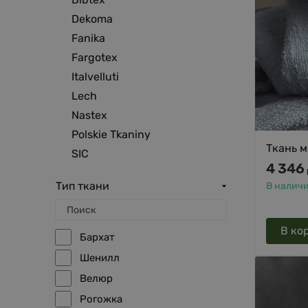
Dekoma
Fanika
Fargotex
Italvelluti
Lech
Nastex
Polskie Tkaniny
Ткань м
SIC
4 346
Тип ткани
В налич
В ко
Бархат
Шенилл
Велюр
Рогожка