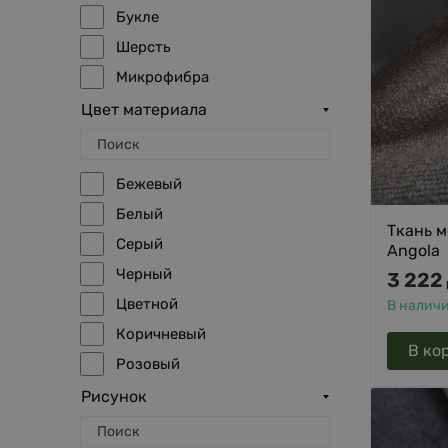
Букле
Шерсть
Микрофибра
Вельвет
Цвет материала
Жаккард
Брезентовая ткань
Бежевый
Микророгожка
Белый
Нубук
Ткань м
Серый
Angola
Искусственный мех
Черный
3 222
Плюш
Цветной
В налич
Натуральная замша
Коричневый
Искусственная замша
В ко
Розовый
Красный
Рисунок
Фиолетовый