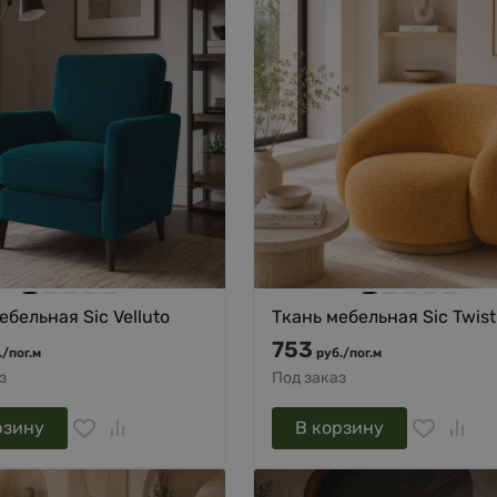
ебельная Sic Velluto
Ткань мебельная Sic Twist
753
.
/
пог.м
руб.
/
пог.м
з
Под заказ
рзину
В корзину