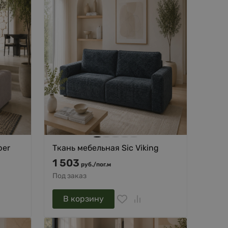
per
Ткань мебельная Sic Viking
1 503
руб.
/
пог.м
Под заказ
В корзину