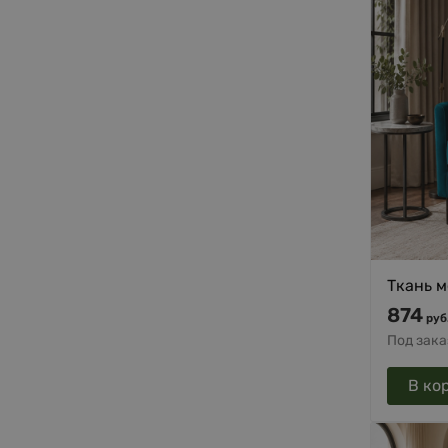
Ткань м
874
руб
Под зака
В ко