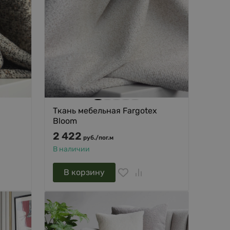
Ткань мебельная Fargotex
Bloom
2 422
руб.
/
пог.м
В наличии
В корзину