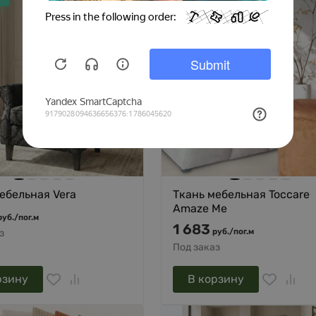
ебельная Vera
Ткань мебельная Toccare
Amaze Me
руб.
/
пог.м
1 683
руб.
/
пог.м
з
Под заказ
рзину
В корзину