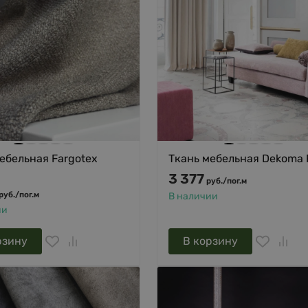
ебельная Fargotex
Ткань мебельная Dekoma 
3 377
руб.
/
пог.м
руб.
/
пог.м
В наличии
ии
рзину
В корзину