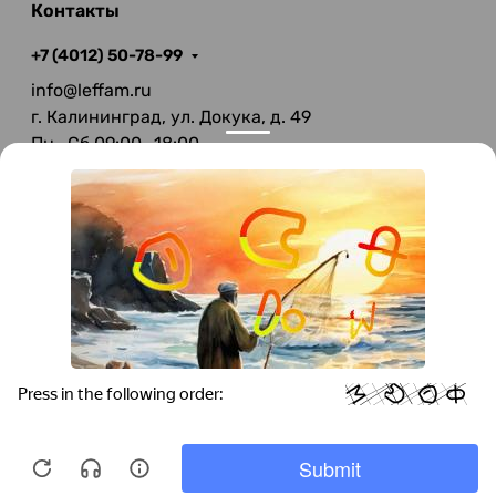
Контакты
+7 (4012) 50-78-99
info@leffam.ru
г. Калининград, ул. Докука, д. 49
Пн—Сб 09:00—18:00
Вс—Выходной
© 2026 LeFFAM — материалы для качественной
мягкой мебели
Получение и обработка персональных данных происходит в
соответствии с Федеральным законом от 27.07.2006 года №152-ФЗ
"О персональных данных", на условиях и для целей, определенных
Политикой конфиденциальности
.
Все права защищены. Использование информации с сайта без
разрешения запрещено. Информация, указанная на сайте, не
является публичной офертой.
ООО "Мебель-Холл" ИНН: 3904613126 ОГРН: 1103925020517
Мы используем cookies для быстрой и