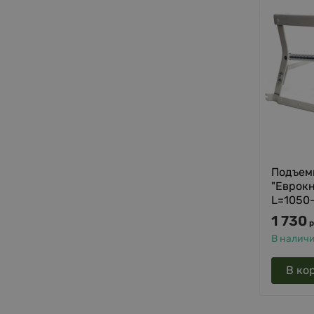
Подъем
"Еврок
L=1050-
1 730
р
В налич
В ко