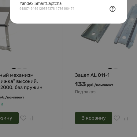
ный механизм
Зацеп AL 011-1
нижка" высокий,
133
руб.
/
комплект
2000, без пружин
Под заказ
уб.
/
комплект
ии
рзину
В корзину