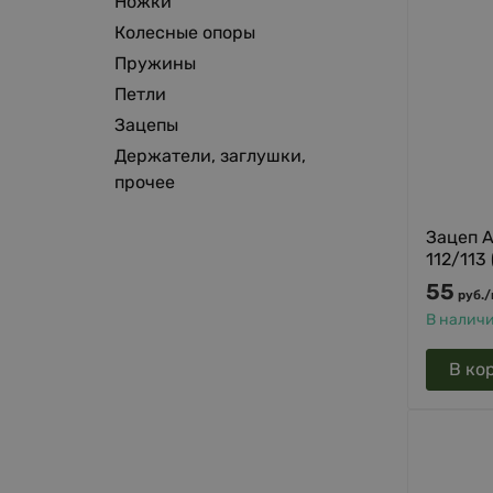
Ножки
Колесные опоры
Пружины
Петли
Зацепы
Держатели, заглушки,
прочее
Зацеп A
112/113
55
руб.
/
В налич
В ко