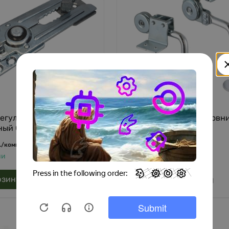
регулируемый
Механизм для подголовн
ый CZ 149 A-1 (Китай)
040-8 аналог (Китай)
536
.
/
комплект
руб.
/
комплект
ии
В наличии
рзину
В корзину