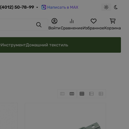
 (4012) 50-78-99
Написать в MAX
Светлая те
Темна
Поиск
Войти
Сравнение
Избранное
Корзина
Инструмент
Домашний текстиль