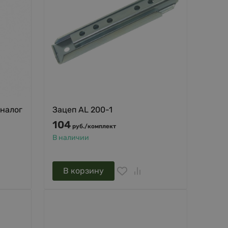
аналог
Зацеп AL 200-1
104
руб.
/
комплект
В наличии
В корзину