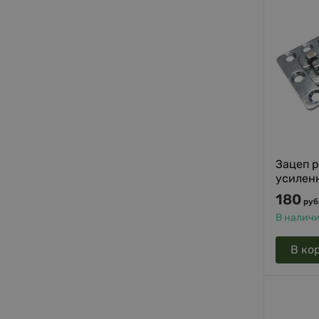
Зацеп 
усиленн
180
руб
В налич
В ко