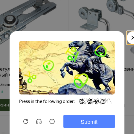
регулируемый
Механизм для подголовн
ый CZ 149 A-1 (Китай)
040-8 аналог (Китай)
536
.
/
комплект
руб.
/
комплект
ии
В наличии
рзину
В корзину