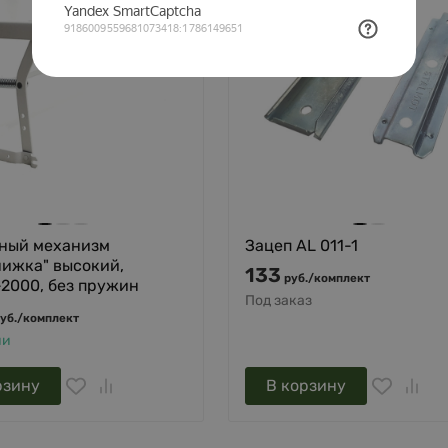
ный механизм
Зацеп AL 011-1
нижка" высокий,
133
руб.
/
комплект
2000, без пружин
Под заказ
уб.
/
комплект
ии
рзину
В корзину