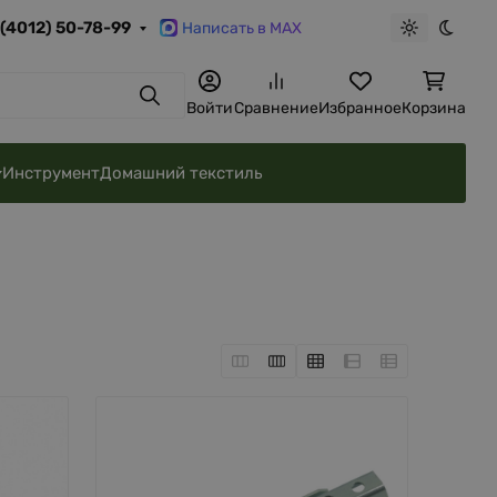
 (4012) 50-78-99
Написать в MAX
Светлая те
Темна
Поиск
Войти
Сравнение
Избранное
Корзина
Инструмент
Домашний текстиль