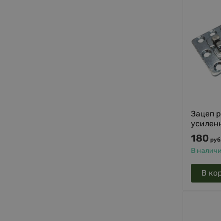
Зацеп 
усиленн
180
руб
В налич
В ко