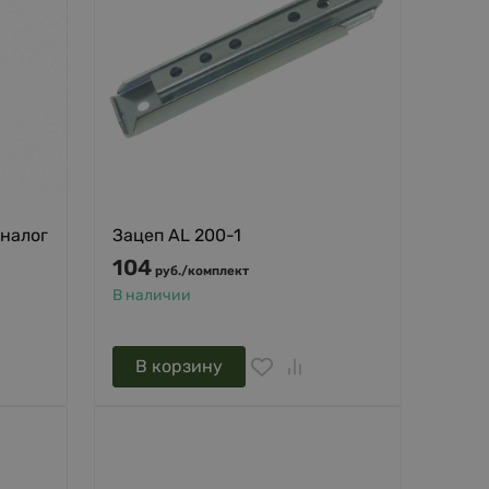
аналог
Зацеп AL 200-1
104
руб.
/
комплект
В наличии
В корзину