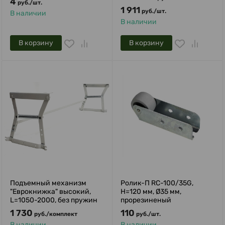
4
руб.
/
шт.
1 911
руб.
/
шт.
В наличии
В наличии
В корзину
В корзину
Подъемный механизм
Ролик-П RC-100/35G,
"Еврокнижка" высокий,
H=120 мм, Ø35 мм,
L=1050-2000, без пружин
прорезиненый
1 730
110
руб.
/
комплект
руб.
/
шт.
В наличии
В наличии