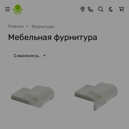
Темная 
Главная
Фурнитура
Мебельная фурнитура
С высоким рейтингом