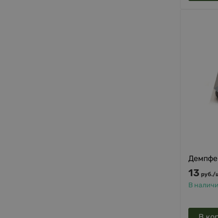
Демпфе
13
руб.
/
В налич
В ко