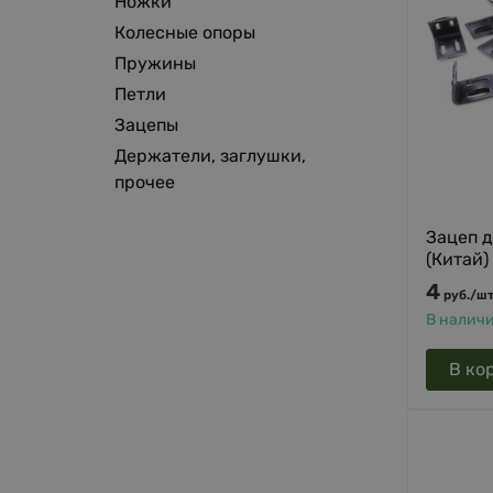
Ножки
Колесные опоры
Пружины
Петли
Зацепы
Держатели, заглушки,
прочее
Зацеп 
(Китай)
4
руб.
/
шт
В налич
В ко