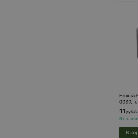
Ножка 
0039, п
11
руб.
/
ш
В налич
В ко