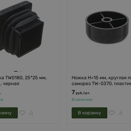
а TW0180, 25*25 мм,
Ножка H=15 мм, круглая 
, черная
саморез TW-0370, пласти
7
.
руб.
/
шт.
ии
В наличии
рзину
В корзину