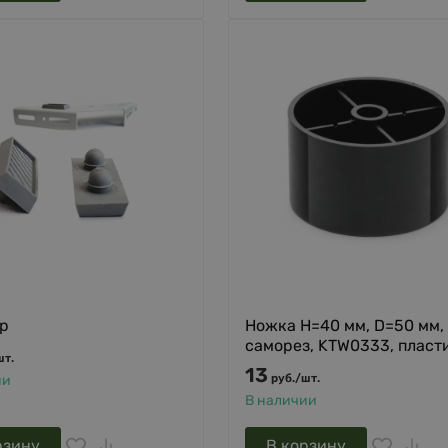
р
Ножка H=40 мм, D=50 мм,
саморез, KTW0333, пласт
шт.
13
руб.
/
шт.
ии
В наличии
рзину
В корзину