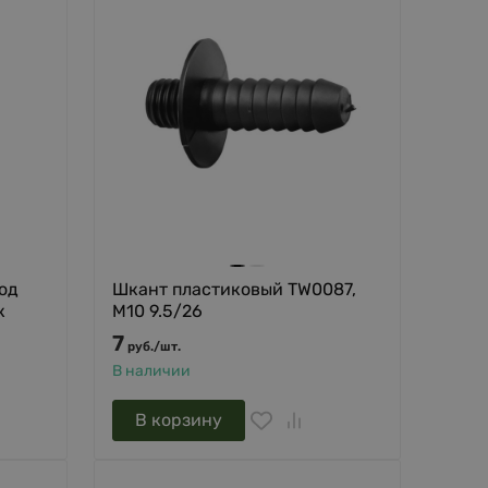
под
Шкант пластиковый TW0087,
к
М10 9.5/26
7
руб.
/
шт.
В наличии
В корзину