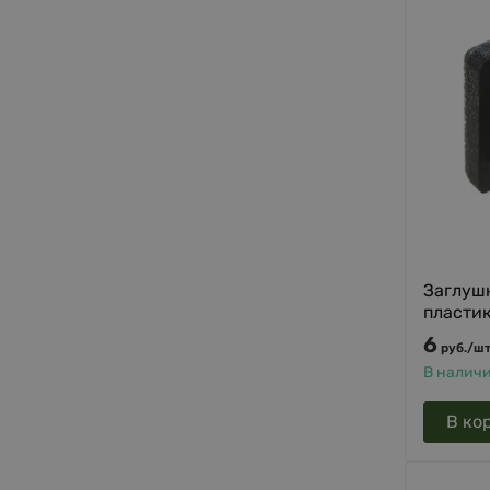
Заглушк
пластик
6
руб.
/
шт
В налич
В ко