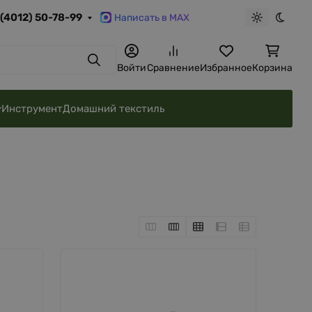
 (4012) 50-78-99
Написать в MAX
Светлая те
Темна
Поиск
Войти
Сравнение
Избранное
Корзина
Инструмент
Домашний текстиль