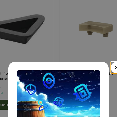
=15 мм, мебельная
Держатель для ламелей
ьник TW 0063, пластик
TW0122
8
.
руб.
/
шт.
ии
В наличии
рзину
В корзину