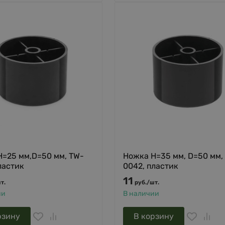
H=25 мм,D=50 мм, TW-
Ножка H=35 мм, D=50 мм,
ластик
0042, пластик
11
т.
руб.
/
шт.
ии
В наличии
рзину
В корзину