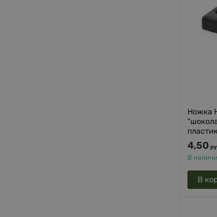
Ножка 
"шокола
пласти
4,50
ру
В налич
В ко