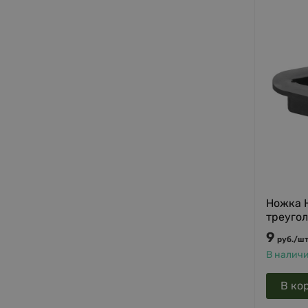
Ножка 
треугол
9
руб.
/
шт
В налич
В ко