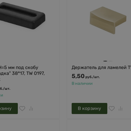
H=5 мм под скобу
Держатель для ламелей T
дка" 38*17, TW 0197,
5,50
руб.
/
шт.
к
В наличии
б.
/
шт.
ии
рзину
В корзину