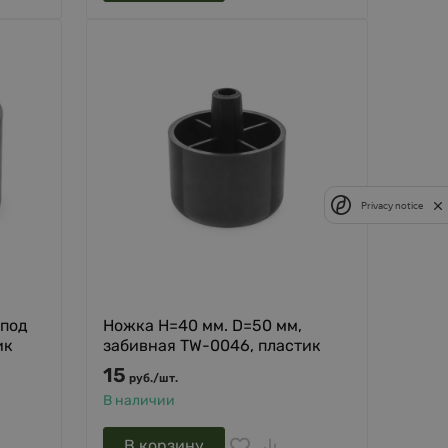
Privacy notice
 под
Ножка H=40 мм. D=50 мм,
ик
забивная TW-0046, пластик
15
руб.
/
шт.
В наличии
В корзину