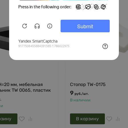
H=20 мм, мебельная
Стопор TW-0175
ьник TW 0065, пластик
9
руб.
/
шт.
.
В наличии
ии
рзину
В корзину