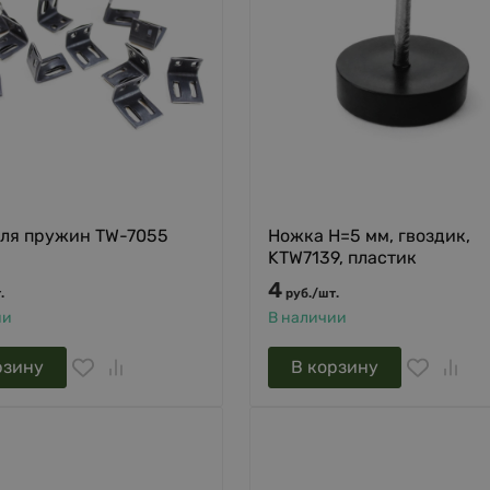
для пружин TW-7055
Ножка H=5 мм, гвоздик,
KTW7139, пластик
4
.
руб.
/
шт.
ии
В наличии
рзину
В корзину