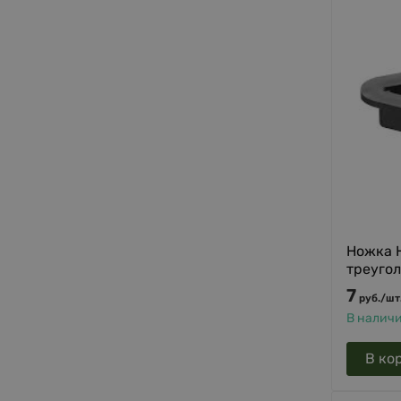
Ножка H
треугол
7
руб.
/
шт
В налич
В ко