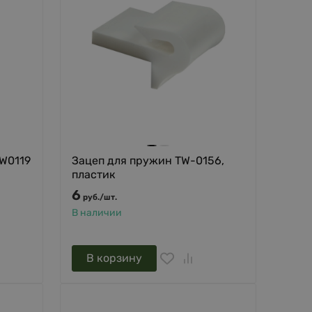
W0119
Зацеп для пружин TW-0156,
пластик
6
руб.
/
шт.
В наличии
В корзину