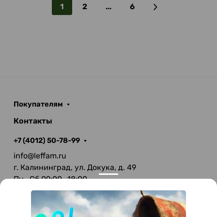
1
2
...
6
Покупателям
Контакты
+7 (4012) 50-78-99
info@leffam.ru
г. Калининград, ул. Докука, д. 49
Пн—Сб 09:00—18:00
Вс—Выходной