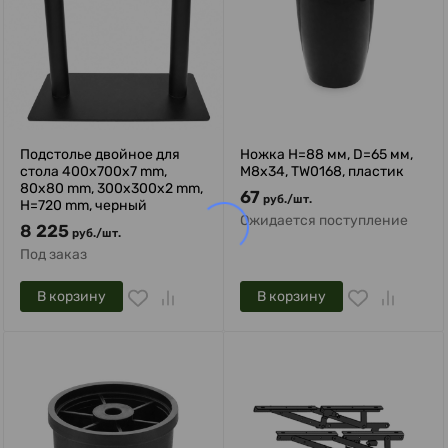
Подстолье двойное для
Ножка H=88 мм, D=65 мм,
стола 400х700x7 mm,
М8х34, TW0168, пластик
80х80 mm, 300x300х2 mm,
67
руб.
/
шт.
H=720 mm, черный
Ожидается поступление
8 225
руб.
/
шт.
Под заказ
В корзину
В корзину