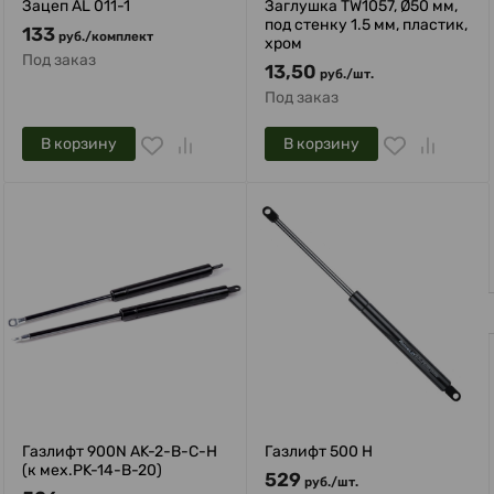
Зацеп AL 011-1
Заглушка TW1057, Ø50 мм,
под стенку 1.5 мм, пластик,
133
руб.
/
комплект
хром
Под заказ
13,50
руб.
/
шт.
Под заказ
В корзину
В корзину
Privacy notice
Газлифт 900N AK-2-B-C-H
Газлифт 500 Н
(к мех.PK-14-B-20)
529
руб.
/
шт.