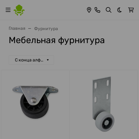
Темная 
Главная
Фурнитура
Мебельная фурнитура
С конца алфавита